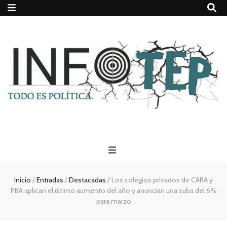
Todo es
(rosca)
Inicio
/
Entradas
/
Destacadas
/
Los colegios privados de CABA y
PBA aplican el último aumento del año y anuncian una suba del 6%
política
para marzo