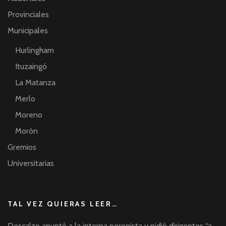
Provinciales
Municipales
Hurlingham
Ituzaingó
La Matanza
Merlo
Moreno
Morón
Gremios
Universitarias
TAL VEZ QUIERAS LEER…
Descalzo apuntó a la interna peronista y pidió dirigentes “a