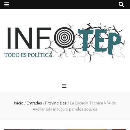
Todo es
(rosca)
Inicio
/
Entradas
/
Provinciales
/
La Escuela Técnica N°4 de
Avellaneda inauguró paneles solares
política