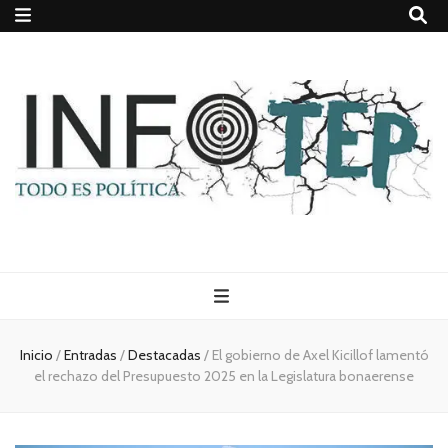
Todo es
(rosca)
Inicio
/
Entradas
/
Destacadas
/
El gobierno de Axel Kicillof lamentó
el rechazo del Presupuesto 2025 en la Legislatura bonaerense
política