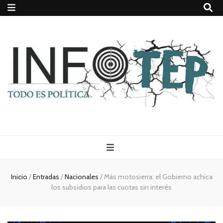
Todo es
(rosca)
Inicio
/
Entradas
/
Nacionales
/
Más motosierra: el Gobierno achica
los subsidios para las cuotas sin interés
política