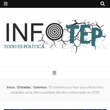
Todo es
(rosca)
Inicio
/
Entradas
/
Gremios
/
El Gobierno no hizo una oferta a los
estatales en la última paritaria del año y retomarán en 2025
política