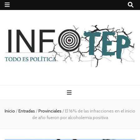
Todo es
(rosca)
Inicio
/
Entradas
/
Provinciales
/
El 16% de las infracciones en el inicio
de año fueron por alcoholemia positiva
política