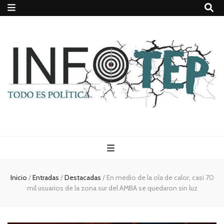
Todo es
(rosca)
Inicio
/
Entradas
/
Destacadas
/
En medio de la ola de calor, casi 70
mil usuarios de la zona sur del AMBA se quedaron sin luz
política