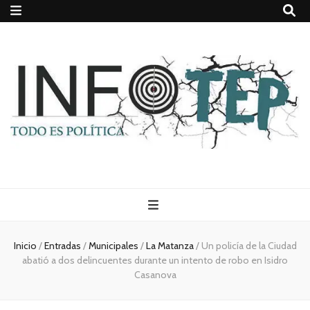
Todo es
(rosca)
Inicio
/
Entradas
/
Municipales
/
La Matanza
/
Un policía de la Ciudad
abatió a dos delincuentes durante un intento de robo en Isidro
política
Casanova