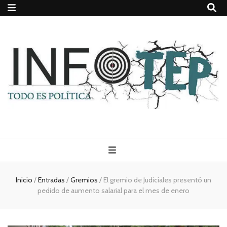
Todo es
(rosca)
Inicio
/
Entradas
/
Gremios
/
El gremio de Judiciales presentó un
pedido de aumento salarial para el mes de enero
política