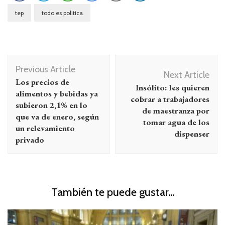
tep
todo es politica
Navegación
Previous Article
de
Next Article
Los precios de
Insólito: les quieren
entradas
alimentos y bebidas ya
cobrar a trabajadores
subieron 2,1% en lo
de maestranza por
que va de enero, según
tomar agua de los
un relevamiento
dispenser
privado
También te puede gustar...