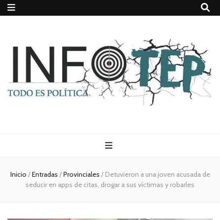
Todo es
(rosca)
Inicio
/
Entradas
/
Provinciales
/
Detuvieron a una joven acusada de
seducir en apps de citas, drogar a sus víctimas y robarles
política