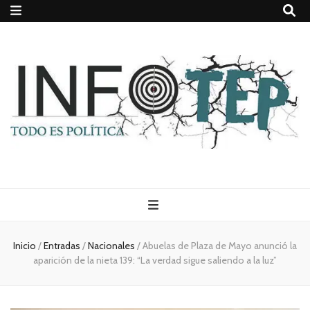
Todo es
(rosca)
Inicio
/
Entradas
/
Nacionales
/
Abuelas de Plaza de Mayo anunció la
aparición de la nieta 139: “La verdad sigue saliendo a la luz”
política