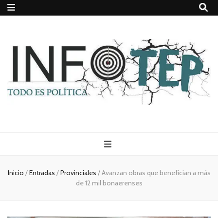
Todo es
(rosca)
Inicio
/
Entradas
/
Provinciales
/
Avanzan obras que benefician a más
de 12 mil bonaerenses
política