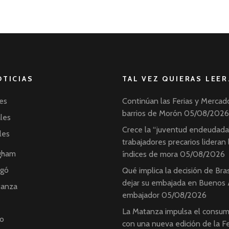
OTICIAS
TAL VEZ QUIERAS LEER
es
Continúan las Ferias y Mercad
barrios de Morón
05/08/2026
ales
Crece la “juventud endeudada”
les
trabajadores precarios lideran 
ngham
índices de mora
05/08/2026
ngó
Qué implica la decisión de Bras
dejar su embajada en Buenos A
tanza
embajador
05/08/2026
La Matanza impulsa el consum
o
con una nueva edición de la Fe