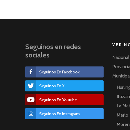
VER N
Seguinos en redes
sociales
Nacional
Provinci
Seguinos En Facebook
Municipa
Seguinos En X
Hurli
Ituzai
Seguinos En Youtube
La Ma
Seguinos En Instagram
Merlo
Moren