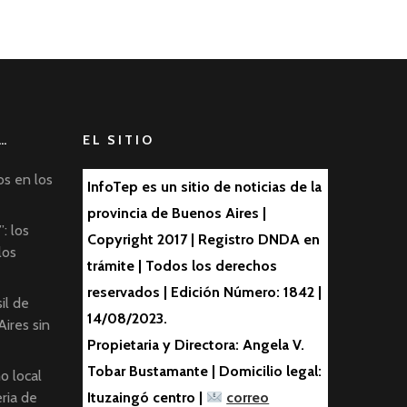
…
EL SITIO
os en los
InfoTep es un sitio de noticias de la
provincia de Buenos Aires |
: los
Copyright 2017 | Registro DNDA en
los
trámite | Todos los derechos
reservados | Edición Número: 1842 |
il de
14/08/2023.
ires sin
Propietaria y Directora: Angela V.
Tobar Bustamante | Domicilio legal:
o local
ria de
Ituzaingó centro |
correo