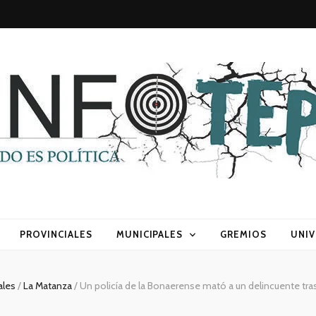
sca) política
PROVINCIALES
MUNICIPALES
GREMIOS
UNIV
ales
/
La Matanza
/
Un policía de la Bonaerense mató a un delincuente tra