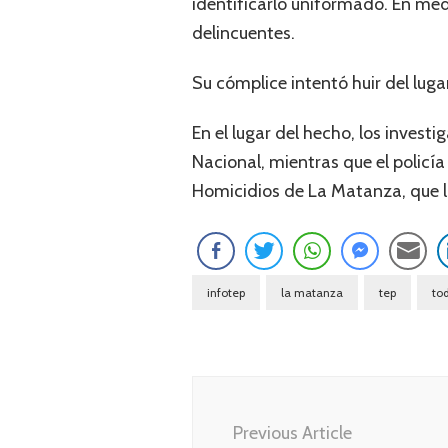
identificarlo uniformado. En med
delincuentes.
Su cómplice intentó huir del lug
En el lugar del hecho, los inves
Nacional, mientras que el policía
Homicidios de La Matanza, que ll
infotep
la matanza
tep
tod
Navegación
de
Previous Article
entradas