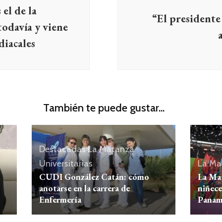
el de la
“El presidente
todavía y viene
diacales
También te puede gustar...
Destacadas
La Matanza
Universitarias
La Ma
CUDI González Catán: cómo
La Mat
anotarse en la carrera de
niñec
Enfermería
Panam 