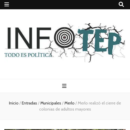
Todo es
(rosca)
Inicio
/
Entradas
/
Municipales
/
Merlo
/
Merlo realizó el cierre de
colonias de adultos mayores
política