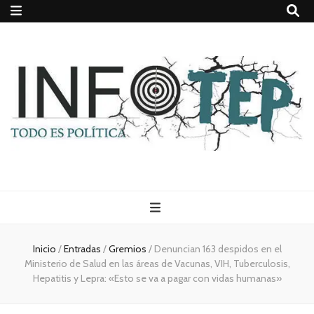
Todo es
(rosca)
Inicio
/
Entradas
/
Gremios
/
Denuncian 163 despidos en el
Ministerio de Salud en las áreas de Vacunas, VIH, Tuberculosis,
política
Hepatitis y Lepra: «Esto se va a pagar con vidas humanas»