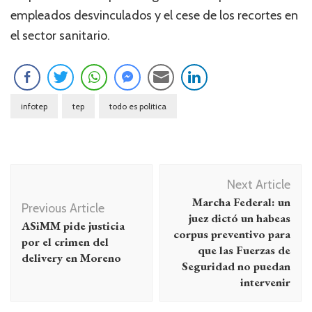
empleados desvinculados y el cese de los recortes en
el sector sanitario.
infotep
tep
todo es politica
Navegación
Next Article
de
Marcha Federal: un
Previous Article
entradas
juez dictó un habeas
ASiMM pide justicia
corpus preventivo para
por el crimen del
que las Fuerzas de
delivery en Moreno
Seguridad no puedan
intervenir