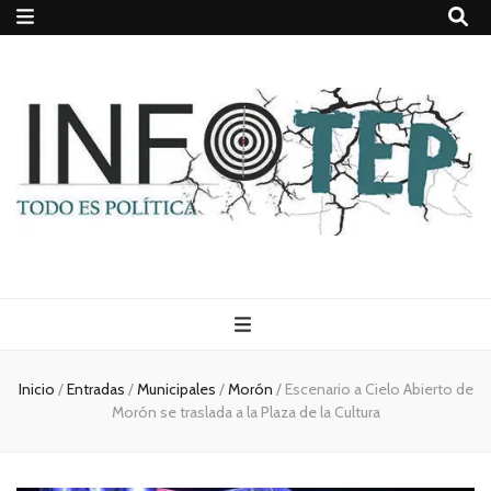
Todo es
(rosca)
Inicio
/
Entradas
/
Municipales
/
Morón
/
Escenario a Cielo Abierto de
Morón se traslada a la Plaza de la Cultura
política