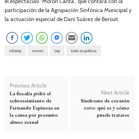
el espectáculo “Morón Canta”, que contará con la
participación de la Agrupación Sinfónica Municipal y
la actuación especial de Dani Suárez de Bersuit.
infotep
moron
tep
todo es politica
Navegación
Previous Article
de
Next Article
La fiscalía pidió el
entradas
sobreseimiento de
Síndrome de corazón
Fernando Espinoza en
roto: qué es y cómo
la causa por presunto
puede tratarse
abuso sexual