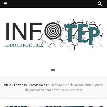
Todo es
(rosca)
Inicio
/
Entradas
/
Provinciales
/
Escándalo por la aprobación express
del proyecto para demoler el Luna Park
política