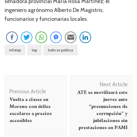
senadora provincial María Rosa Martínez; el
ingeniero agrónomo Alberto De Magistris;
funcionarios y funcionarias locales.
infotep
tep
todo es politica
Navegación
Next Article
de
Previous Article
ATE se movilizará este
entradas
Vuelta a clases en
jueves ante
Moreno con útiles
“presunciones de
escolares a precios
corrupción” y
accesibles
jubilaciones sin
prestaciones en PAMI