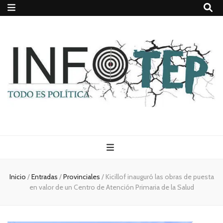
Todo es
(rosca)
Inicio
/
Entradas
/
Provinciales
/
Kicillof inauguró las obras de puesta
en valor de un Centro de Atención Primaria de la Salud
política