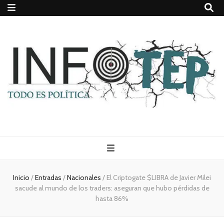
Todo es
(rosca)
Inicio
/
Entradas
/
Nacionales
/
El Criptogate $LIBRA de Javier Milei
sacude al mundo de los traders: aseguran que hubo pérdidas de
política
hasta 86%