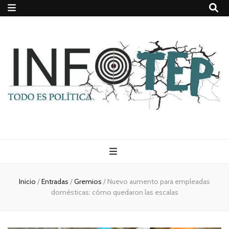
Todo es
(rosca)
Inicio
/
Entradas
/
Gremios
/
Nuevo aumento para empleadas
domésticas: cómo quedaron las escalas
política