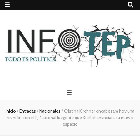
Todo es
(rosca)
Inicio
/
Entradas
/
Nacionales
/
Cristina Kirchner encabezará hoy una
reunión con el PJ Nacional luego de que Kicillof anunciara su nuevo
política
espacio