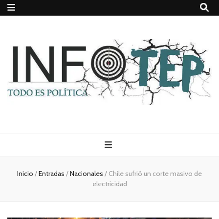
Todo es
(rosca)
Inicio
/
Entradas
/
Nacionales
/
Chile sufrió un corte masivo de
electricidad
política