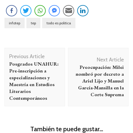
infotep
tep
todo es politica
Navegación
Previous Article
de
Next Article
Posgrados UNAHUR:
Preocupación: Milei
entradas
Pre-inscripción a
nombró por decreto a
especializaciones y
Ariel Lijo y Manuel
Maestría en Estudios
García-Mansilla en la
Literarios
Corte Suprema
Contemporáneos
También te puede gustar...