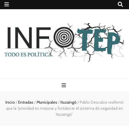
Todo es
(rosca)
Inicio
/
Entradas
/
Municipales
/
Ituzaingó
/
Pablo Descalzo reafirmó
que la “prioridad es mejorar y fortalecer el sistema de seguridad en
política
Ituzaingó”