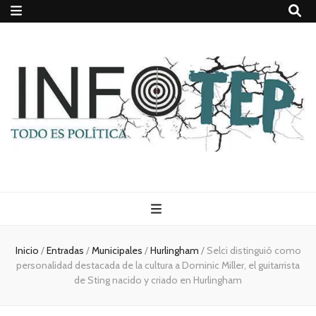
Todo es
(rosca)
Inicio
/
Entradas
/
Municipales
/
Hurlingham
/
Selci distinguió como
personalidad destacada de la cultura a Dominic Miller, el guitarrista
política
de Sting nacido y criado en Hurlingham