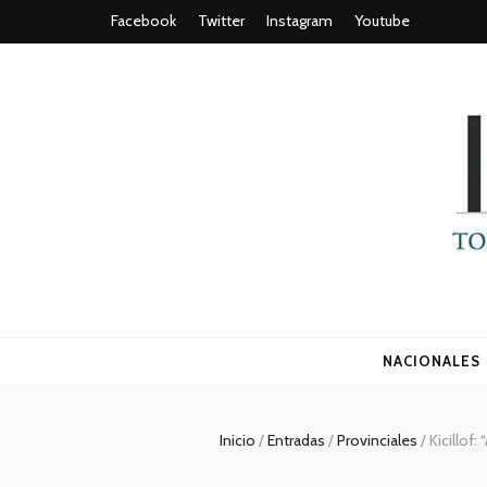
Facebook
Twitter
Instagram
Youtube
Todo es (ro
NACIONALES
Inicio
/
Entradas
/
Provinciales
/
Kicillof