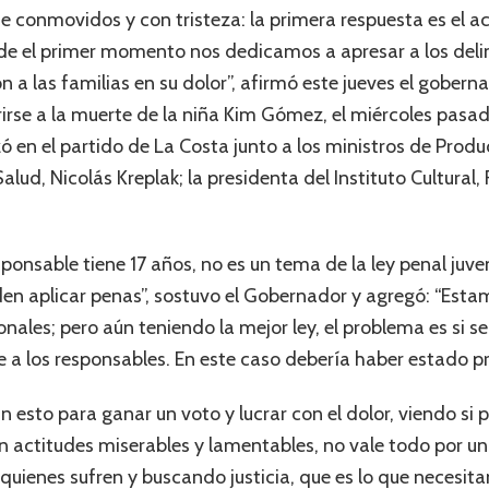
ne conmovidos y con tristeza: la primera respuesta es el
esde el primer momento nos dedicamos a apresar a los deli
a las familias en su dolor”, afirmó este jueves el goberna
ferirse a la muerte de la niña Kim Gómez, el miércoles pasa
ó en el partido de La Costa junto a los ministros de Produ
ud, Nicolás Kreplak; la presidenta del Instituto Cultural, 
esponsable tiene 17 años, no es un tema de la ley penal juv
en aplicar penas”, sostuvo el Gobernador y agregó: “Estam
nales; pero aún teniendo la mejor ley, el problema es si se
e a los responsables. En este caso debería haber estado pre
 esto para ganar un voto y lucrar con el dolor, viendo si 
n actitudes miserables y lamentables, no vale todo por un 
ienes sufren y buscando justicia, que es lo que necesi