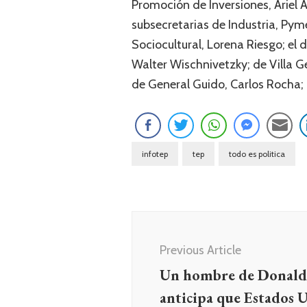
Promoción de Inversiones, Ariel Ag
subsecretarias de Industria, Py
Sociocultural, Lorena Riesgo; el 
Walter Wischnivetzky; de Villa Ge
de General Guido, Carlos Rocha; l
infotep
tep
todo es politica
Navegación
de
Previous Article
entradas
Un hombre de Donal
anticipa que Estados 