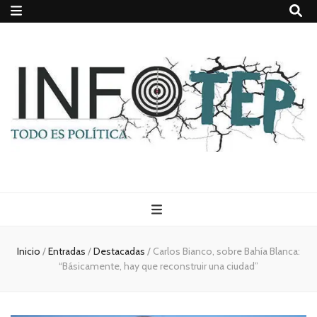
Todo es
(rosca)
Inicio
/
Entradas
/
Destacadas
/
Carlos Bianco, sobre Bahía Blanca:
“Básicamente, hay que reconstruir una ciudad”
política