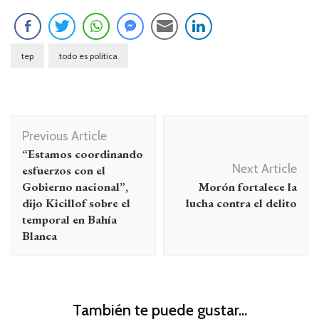
tep
todo es politica
Navegación
Previous Article
de
“Estamos coordinando
entradas
Next Article
esfuerzos con el
Gobierno nacional”,
Morón fortalece la
dijo Kicillof sobre el
lucha contra el delito
temporal en Bahía
Blanca
También te puede gustar...