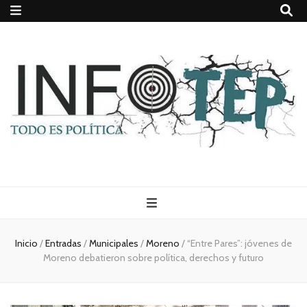
Todo es
(rosca)
Inicio
/
Entradas
/
Municipales
/
Moreno
/
“Entre Pares”: jóvenes de
Moreno debatieron sobre política, derechos y futuro
política