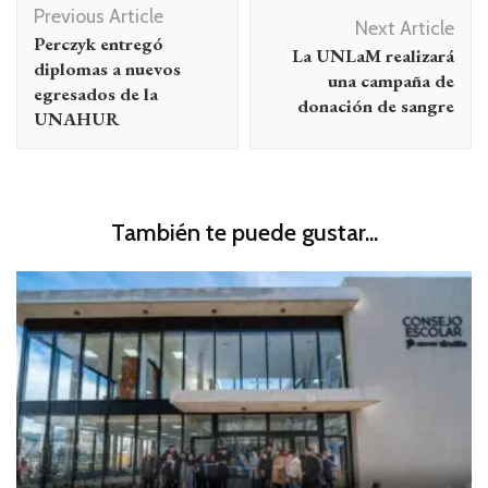
Previous Article
de
Next Article
Perczyk entregó
La UNLaM realizará
entradas
diplomas a nuevos
una campaña de
egresados de la
donación de sangre
UNAHUR
También te puede gustar...