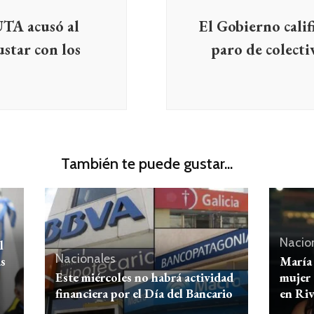
 UTA acusó al
El Gobierno calif
star con los
paro de colecti
También te puede gustar...
Nacio
l
Nacionales
s
María 
Este miércoles no habrá actividad
mujer 
financiera por el Día del Bancario
en Riv