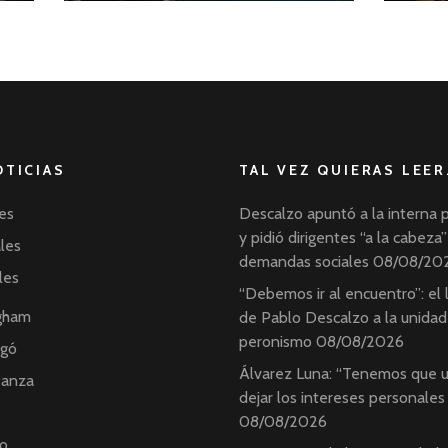
OTICIAS
TAL VEZ QUIERAS LEER
es
Descalzo apuntó a la interna 
y pidió dirigentes “a la cabeza”
ales
demandas sociales
08/08/20
les
“Debemos ir al encuentro”: el
ngham
de Pablo Descalzo a la unidad
peronismo
08/08/2026
ngó
Álvarez Luna: “Tenemos que u
tanza
dejar los intereses personales
08/08/2026
o