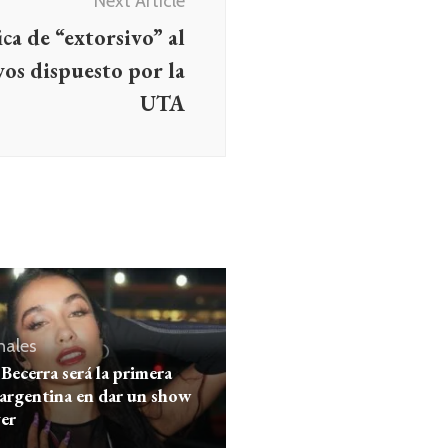
Next Article
ica de “extorsivo” al
vos dispuesto por la
UTA
nales
Becerra será la primera
argentina en dar un show
er