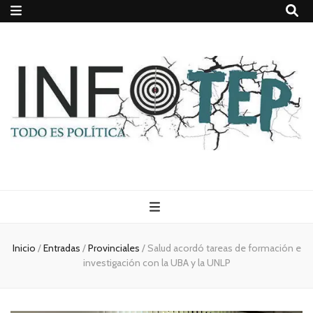
Todo es
(rosca)
Inicio
/
Entradas
/
Provinciales
/
Salud acordó tareas de formación e
investigación con la UBA y la UNLP
política