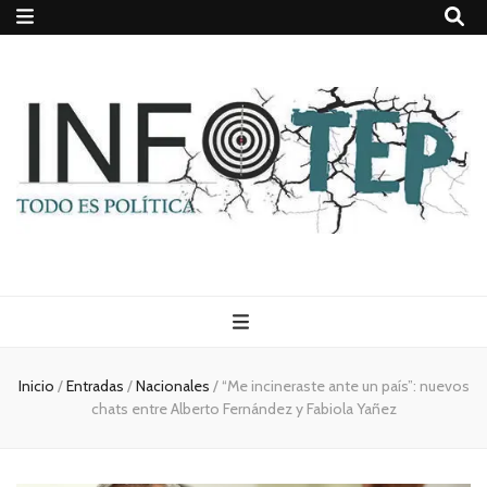
Todo es
(rosca)
Inicio
/
Entradas
/
Nacionales
/
“Me incineraste ante un país”: nuevos
chats entre Alberto Fernández y Fabiola Yañez
política