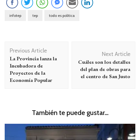
infotep
tep
todo es politica
Navegación
Previous Article
de
Next Article
La Provincia lanza la
Cuáles son los detalles
entradas
Incubadora de
del plan de obras para
Proyectos de la
el centro de San Justo
Economía Popular
También te puede gustar...