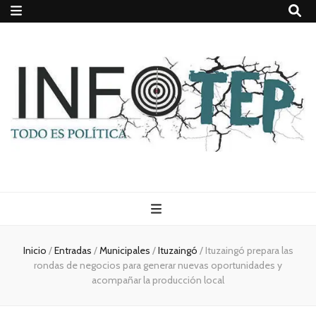
Todo es
(rosca)
Inicio
/
Entradas
/
Municipales
/
Ituzaingó
/
Ituzaingó prepara las
rondas de negocios para generar nuevas oportunidades y
política
acompañar la producción local