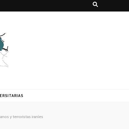
ERSITARIAS
nos y terroristas iraníes