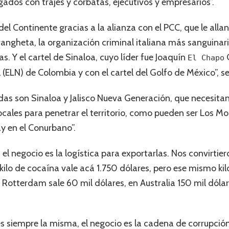
ogados con trajes y corbatas, ejecutivos y empresarios”.
del Continente gracias a la alianza con el PCC, que le alla
drangheta, la organización criminal italiana más sanguinari
s. Y el cartel de Sinaloa, cuyo líder fue Joaquín
G
El Chapo
l (ELN) de Colombia y con el cartel del Golfo de México”, s
das son Sinaloa y Jalisco Nueva Generación, que necesit
ocales para penetrar el territorio, como pueden ser Los M
y en el Conurbano”.
, el negocio es la logística para exportarlas. Nos convirti
kilo de cocaína vale acá 1.750 dólares, pero ese mismo ki
 Rotterdam sale 60 mil dólares, en Australia 150 mil dólar
es siempre la misma, el negocio es la cadena de corrupción,