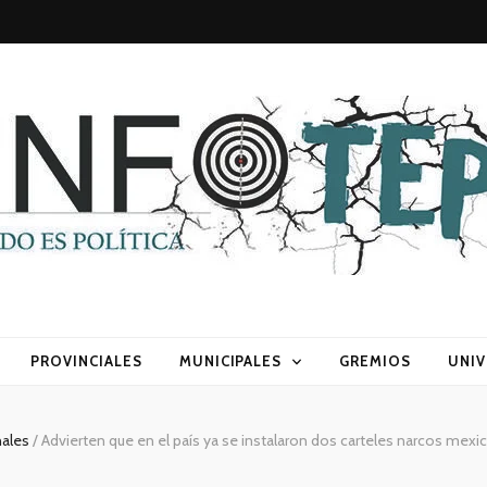
sca) política
PROVINCIALES
MUNICIPALES
GREMIOS
UNIV
nales
/
Advierten que en el país ya se instalaron dos carteles narcos mexica