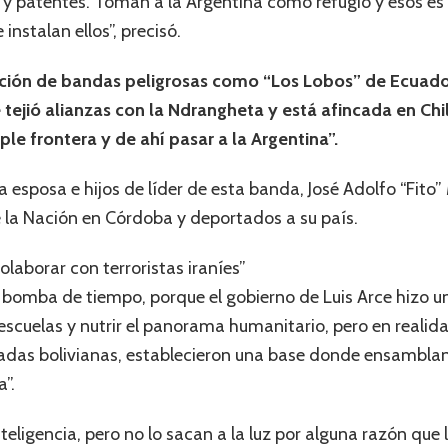
y patentes. Toman a la Argentina como refugio y esos e
instalan ellos”, precisó.
ución de bandas peligrosas como “Los Lobos” de Ecuado
tejió alianzas con la Ndrangheta y está afincada en Chil
ple frontera y de ahí pasar a la Argentina”.
 esposa e hijos de líder de esta banda, José Adolfo “Fito”
e la Nación en Córdoba y deportados a su país.
olaborar con terroristas iraníes”
a bomba de tiempo, porque el gobierno de Luis Arce hizo u
escuelas y nutrir el panorama humanitario, pero en realida
adas bolivianas, establecieron una base donde ensamblan 
”.
ligencia, pero no lo sacan a la luz por alguna razón que l