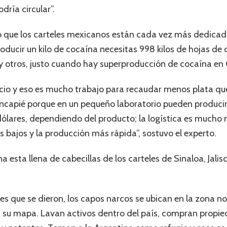
dría circular”.
 que los carteles mexicanos están cada vez más dedicado
oducir un kilo de cocaína necesitas 998 kilos de hojas de 
a y otros, justo cuando hay superproducción de cocaína en 
ecio y eso es mucho trabajo para recaudar menos plata qu
ncapié porque en un pequeño laboratorio pueden producir 3
dólares, dependiendo del producto; la logística es mucho m
s bajos y la producción más rápida”, sostuvo el experto.
a esta llena de cabecillas de los carteles de Sinaloa, Jal
.
es que se dieron, los capos narcos se ubican en la zona n
es su mapa. Lavan activos dentro del país, compran propi