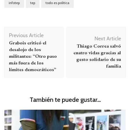
infotep
tep
todo es politica
Navegación
Previous Article
de
Next Article
Grabois criticó el
Thiago Correa salvó
entradas
desalojo de los
cuatro vidas gracias al
militantes: “Otro paso
gesto solidario de su
más fuera de los
familia
límites democráticos”
También te puede gustar...