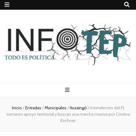
Todo es
(rosca)
Inicio
/
Entradas
/
Municipales
/
Ituzaingó
/
Intendentes del PJ
sumaron apoyo territorial y buscan una marcha masiva por Cristina
política
Kirchner