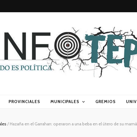
sca) política
PROVINCIALES
MUNICIPALES
GREMIOS
UNIV
ales
/
Hazaña en el Garrahan: operaron a una beba en el útero de su mamá