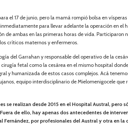
a el 17 de junio, pero la mamá rompió bolsa en vísperas d
nmediatamente para llevar adelante la operación en el hos
ión de ambas en las primeras horas de vida. Participaron 
ados críticos maternos y enfermeros.
logía del Garrahan y responsable del operativo de la cesáre
a cirugía fetal como la cesárea en el mismo hospital dond
gral y humanizada de estos casos complejos. Acá tenemos
ujanos, equipo interdisciplinario de Mielomenigocele que 
es se realizan desde 2015 en el Hospital Austral, pero s
 Fuera de ello, hay apenas dos antecedentes de interven
tal Fernández, por profesionales del Austral y otra en la