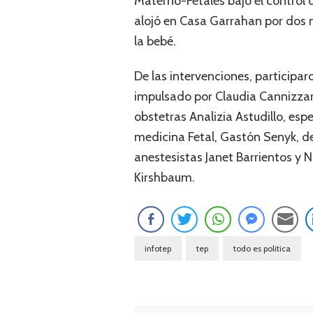
Materno-Fetales bajo el control d
alojó en Casa Garrahan por dos 
la bebé.
De las intervenciones, particip
impulsado por Claudia Cannizzaro
obstetras Analizia Astudillo, espe
medicina Fetal, ⁠Gastón Senyk, del
anestesistas Janet Barrientos y Na
Kirshbaum.
infotep
tep
todo es politica