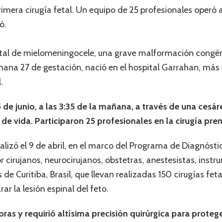
rimera cirugía fetal. Un equipo de 25 profesionales operó
ó.
al de mielomeningocele, una grave malformación congéni
mana 27 de gestación, nació en el hospital Garrahan, más
.
de junio, a las 3:35 de la mañana, a través de una cesár
de vida. Participaron 25 profesionales en la cirugía pren
ealizó el 9 de abril, en el marco del Programa de Diagnósti
r cirujanos, neurocirujanos, obstetras, anestesistas, ins
 de Curitiba, Brasil, que llevan realizadas 150 cirugías feta
ar la lesión espinal del feto.
ras y requirió altísima precisión quirúrgica para proteg