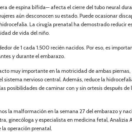
a de espina bífida— afecta el cierre del tubo neural dur
jeres aún desconocen su estado. Puede ocasionar disca
e hidrocefalia. La cirugía prenatal ha demostrado reducir 
idad de vida del niño.
dedor de 1 cada 1.500 recién nacidos. Por eso, es importan
antes y durante el embarazo.
pacto muy importante en la motricidad de ambas piernas, 
l sistema nervioso central. Además, reduce la hidrocefal
las posibilidades de caminar con y sin ortesis después de 
mos la malformación en la semana 27 del embarazo y nació
tra, ginecóloga y especialista en medicina fetal, Analizia 
 la operación prenatal.