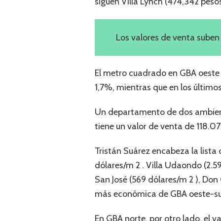
siguen Villa Lynch (474,342 peso
Los valores de venta sube
El metro cuadrado en GBA oeste s
1,7%, mientras que en los último
Un departamento de dos ambiente
tiene un valor de venta de 118.07
Tristán Suárez encabeza la lista
dólares/m 2 . Villa Udaondo (2.5
San José (569 dólares/m 2 ), Don 
más económica de GBA oeste-su
En GBA norte, por otro lado, el v