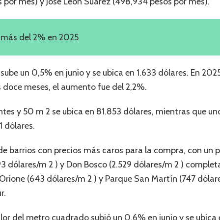
s por mes) y José León Suárez (498,934 pesos por mes).
n más del 2% en 2025
ube un 0,5% en junio y se ubica en 1.633 dólares. En 202
s doce meses, el aumento fue del 2,2%.
s y 50 m 2 se ubica en 81.853 dólares, mientras que un
1 dólares.
 de barrios con precios más caros para la compra, con un 
93 dólares/m 2 ) y Don Bosco (2.529 dólares/m 2 ) completa
Orione (643 dólares/m 2 ) y Parque San Martín (747 dólares
r.
alor del metro cuadrado subió un 0,6% en junio y se ubica 