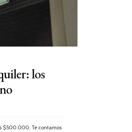
uiler: los
ano
 los $500.000. Te contamos