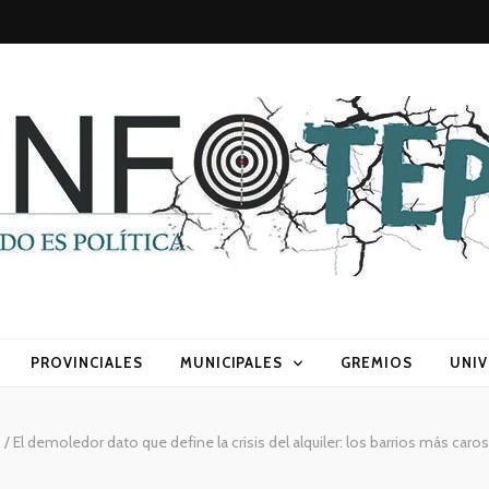
sca) política
PROVINCIALES
MUNICIPALES
GREMIOS
UNIV
s
/
El demoledor dato que define la crisis del alquiler: los barrios más car