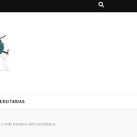
ERSITARIAS
os y más baratos del conurbano