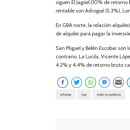
siguen El Jagüel (10% de retorno 
rentable son Adrogué (5,3%), Lo
En GBA norte, la relación alquile
de alquiler para pagar la invers
San Miguel y Belén Escobar son l
contrario, La Lucila, Vicente Lóp
4,2% y 4,4% de retorno bruto c
infotep
tep
todo es politica
Navegación