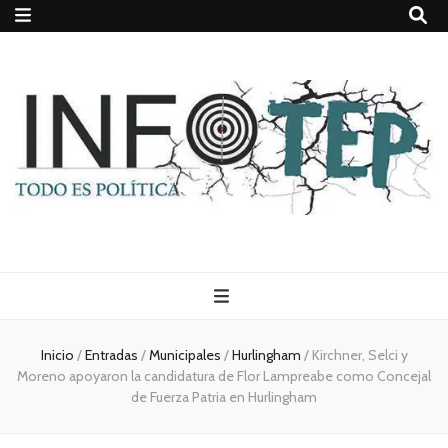
Todo es
(rosca)
Inicio
/
Entradas
/
Municipales
/
Hurlingham
/
Kirchner, Selci y
Moreno apoyaron la candidatura de Flor Lampreabe como Concejal
política
de Fuerza Patria en Hurlingham