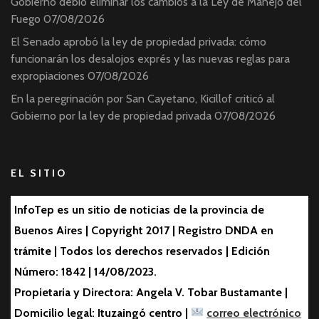
Gobierno debió eliminar los cambios a la Ley de Manejo del
Fuego
07/08/2026
El Senado aprobó la ley de propiedad privada: cómo
funcionarán los desalojos exprés y las nuevas reglas para
expropiaciones
07/08/2026
En la peregrinación por San Cayetano, Kicillof criticó al
Gobierno por la ley de propiedad privada
07/08/2026
EL SITIO
InfoTep es un sitio de noticias de la provincia de
Buenos Aires | Copyright 2017 | Registro DNDA en
trámite | Todos los derechos reservados | Edición
Número: 1842 | 14/08/2023.
Propietaria y Directora: Angela V. Tobar Bustamante |
Domicilio legal: Ituzaingó centro |
correo electrónico