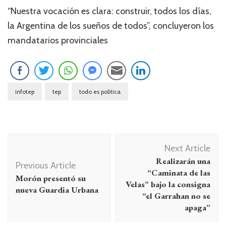
“Nuestra vocación es clara: construir, todos los días,
la Argentina de los sueños de todos”, concluyeron los
mandatarios provinciales
infotep
tep
todo es politica
Navegación
Next Article
de
Realizarán una
Previous Article
entradas
“Caminata de las
Morón presentó su
Velas” bajo la consigna
nueva Guardia Urbana
“el Garrahan no se
apaga”