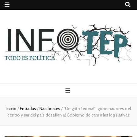
Todo es
(rosca)
Inicio
/
Entradas
/
Nacionales
/
“Un grito federal”: gobernadores del
centro y sur del país desafían al Gobierno de cara a las legislativas
política