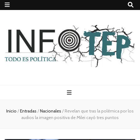
Todo es
(rosca)
Inicio
/
Entradas
/
Nacionales
/
Revelan que tras la polémica por los
audios la imagen positiva de Milei cayó tres puntos
política