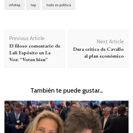
infotep
tep
todo es politica
Navegación
Previous Article
de
Next Article
El filoso comentario de
Dura crítica de Cavallo
entradas
Lali Espósito en La
al plan económico
Voz: “Voten bien”
También te puede gustar...