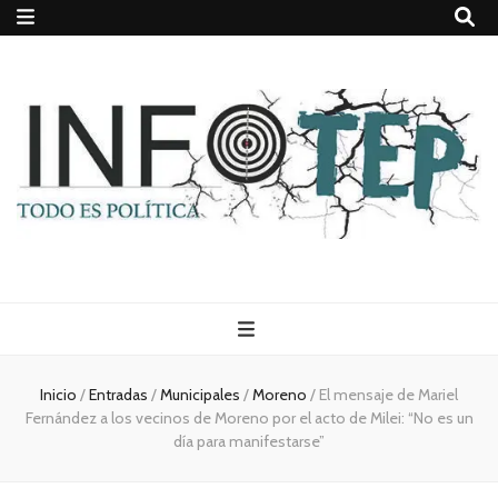
Todo es
(rosca)
Inicio
/
Entradas
/
Municipales
/
Moreno
/
El mensaje de Mariel
Fernández a los vecinos de Moreno por el acto de Milei: “No es un
política
día para manifestarse”