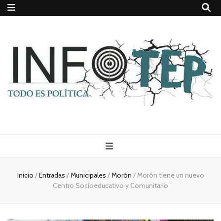
Todo es
(rosca)
Inicio
/
Entradas
/
Municipales
/
Morón
/
Morón tiene un nuevo
Centro Socioeducativo y Comunitario
política