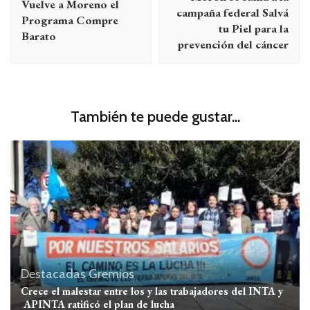
Vuelve a Moreno el
entradas
campaña federal Salvá
Programa Compre
tu Piel para la
Barato
prevención del cáncer
También te puede gustar...
Destacadas
Gremios
Crece el malestar entre los y las trabajadores del INTA y
APINTA ratificó el plan de lucha