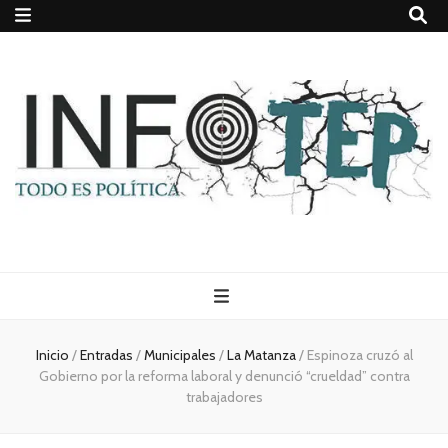
Todo es
(rosca)
Inicio
/
Entradas
/
Municipales
/
La Matanza
/
Espinoza cruzó al
Gobierno por la reforma laboral y denunció “crueldad” contra
política
trabajadores