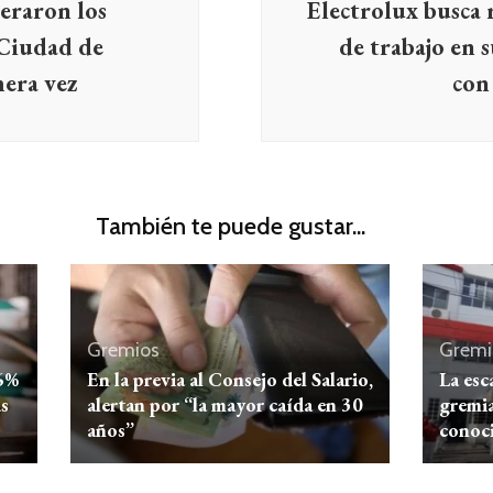
peraron los
Electrolux busca 
 Ciudad de
de trabajo en 
era vez
con
También te puede gustar...
Gremios
Gremi
,6%
En la previa al Consejo del Salario,
La esc
as
alertan por “la mayor caída en 30
gremia
años”
conoci