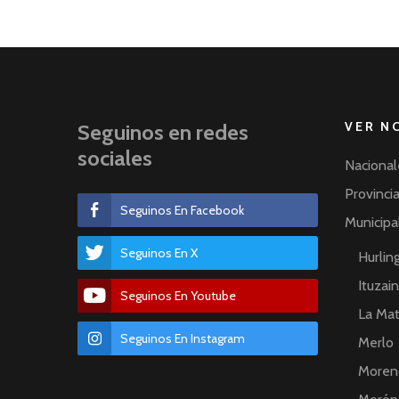
VER N
Seguinos en redes
sociales
Nacional
Provinci
Seguinos En Facebook
Municipa
Seguinos En X
Hurli
Ituzai
Seguinos En Youtube
La Ma
Seguinos En Instagram
Merlo
Moren