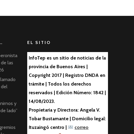
…
EL SITIO
peronista
InfoTep es un sitio de noticias de la
 de las
provincia de Buenos Aires |
26
Copyright 2017 | Registro DNDA en
 llamado
trámite | Todos los derechos
 del
reservados | Edición Número: 1842 |
14/08/2023.
nirnos y
Propietaria y Directora: Angela V.
 de lado”
Tobar Bustamante | Domicilio legal:
 gremios
Ituzaingó centro |
correo