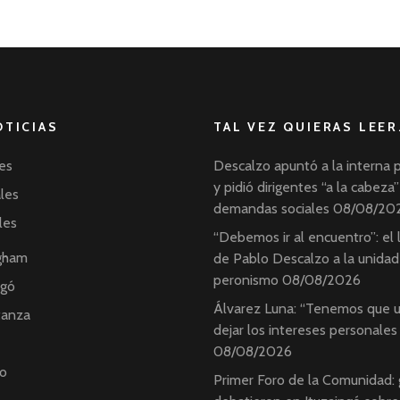
OTICIAS
TAL VEZ QUIERAS LEER
es
Descalzo apuntó a la interna 
y pidió dirigentes “a la cabeza”
ales
demandas sociales
08/08/20
les
“Debemos ir al encuentro”: el
ngham
de Pablo Descalzo a la unidad
peronismo
08/08/2026
ngó
Álvarez Luna: “Tenemos que u
tanza
dejar los intereses personales
08/08/2026
o
Primer Foro de la Comunidad: