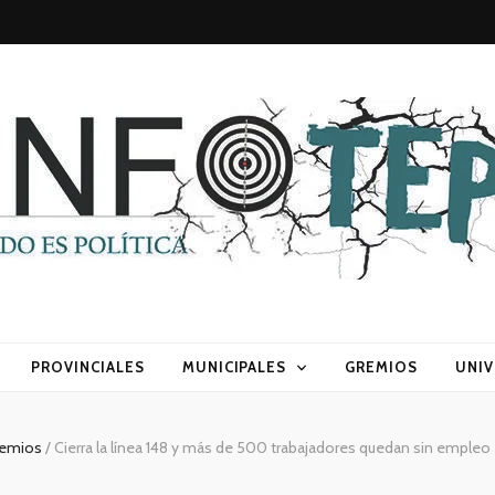
sca) política
PROVINCIALES
MUNICIPALES
GREMIOS
UNIV
emios
/
Cierra la línea 148 y más de 500 trabajadores quedan sin empleo 