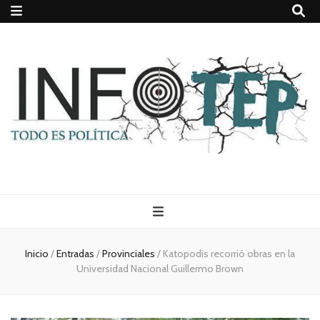
Todo es
(rosca)
Inicio
/
Entradas
/
Provinciales
/
Katopodis recorrió obras en la
Universidad Nacional Guillermo Brown
política