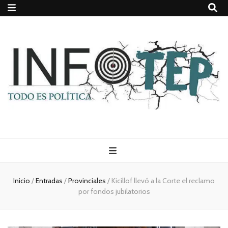
Todo es
(rosca)
Inicio
/
Entradas
/
Provinciales
/
Kicillof llevó a la Corte el reclamo
por fondos jubilatorios
política