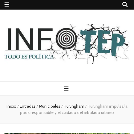
Todo es
(rosca)
Inicio
/
Entradas
/
Municipales
/
Hurlingham
/
Hurlingham impulsa la
poda responsable y el cuidado del arbolado urbano
política