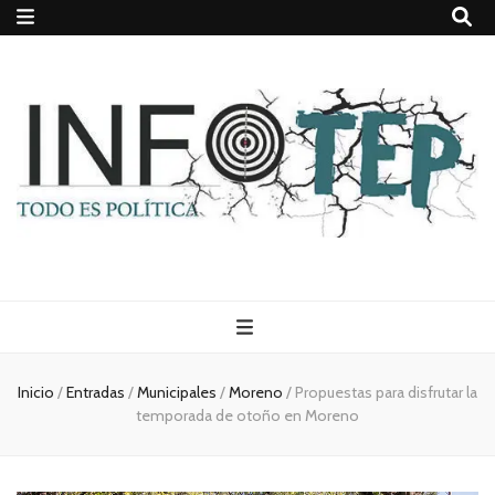
Todo es
(rosca)
Inicio
/
Entradas
/
Municipales
/
Moreno
/
Propuestas para disfrutar la
temporada de otoño en Moreno
política