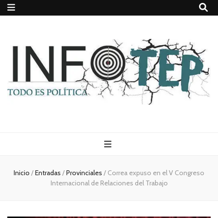
Todo es
(rosca)
Inicio
/
Entradas
/
Provinciales
/
Correa expuso en el V Congreso
Internacional de Relaciones del Trabajo
política