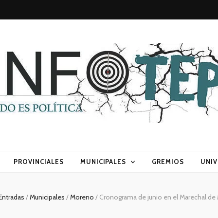
sca) política
PROVINCIALES
MUNICIPALES
GREMIOS
UNIV
Entradas
/
Municipales
/
Moreno
/
Cronograma de junio en el Marechal d