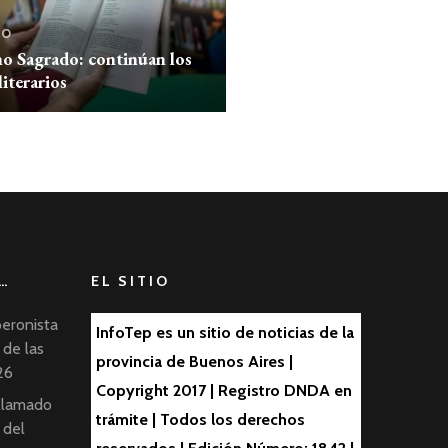
no
o Sagrado: continúan los
literarios
…
EL SITIO
peronista
InfoTep es un sitio de noticias de la
 de las
provincia de Buenos Aires |
26
Copyright 2017 | Registro DNDA en
 llamado
trámite | Todos los derechos
 del