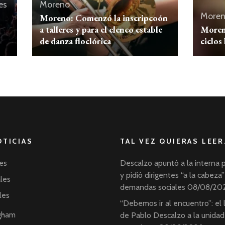
es
Moreno
More
Moreno: Comenzó la inscripcoón
a talleres y para el elenco estable
Moren
de danza floclórica
ciclos 
OTICIAS
TAL VEZ QUIERAS LEER
es
Descalzo apuntó a la interna 
y pidió dirigentes “a la cabeza”
ales
demandas sociales
08/08/20
les
“Debemos ir al encuentro”: el
ngham
de Pablo Descalzo a la unidad