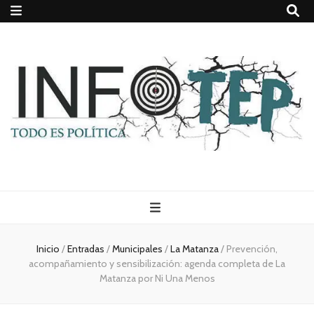
Todo es
(rosca)
Inicio
/
Entradas
/
Municipales
/
La Matanza
/
Prevención,
acompañamiento y sensibilización: agenda completa de La
política
Matanza por Ni Una Menos