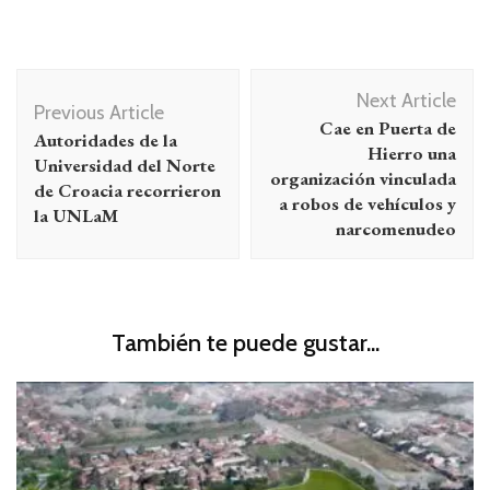
Navegación
Next Article
de
Previous Article
Cae en Puerta de
Autoridades de la
entradas
Hierro una
Universidad del Norte
organización vinculada
de Croacia recorrieron
a robos de vehículos y
la UNLaM
narcomenudeo
También te puede gustar...