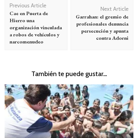
Navegación
Previous Article
de
Next Article
Cae en Puerta de
Garrahan: el gremio de
entradas
Hierro una
profesionales denuncia
organización vinculada
persecución y apunta
a robos de vehículos y
contra Adorni
narcomenudeo
También te puede gustar...