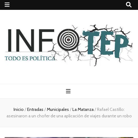
Todo es
(rosca)
Inicio
/
Entradas
/
Municipales
/
La Matanza
/
Rafael Castillo:
asesinaron a un chofer de una aplicación de viajes durante un robo
política